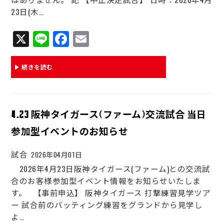
23日(木…
X
Li
Fa
E
ne
ce
m
bo
ail
続きを読む
ok
4.23 阪神タイガース(ファーム)交流試合 当日
参加型イベントのお知らせ
試合
2026年04月01日
2026年4月23日阪神タイガース(ファーム)との交流試
合のお客様参加型イベント情報をお知らせいたしま
す。 【事前申込】 阪神タイガース 打撃練習見学ツア
ー 試合前のバッティング練習をグランドから見学し
よ…