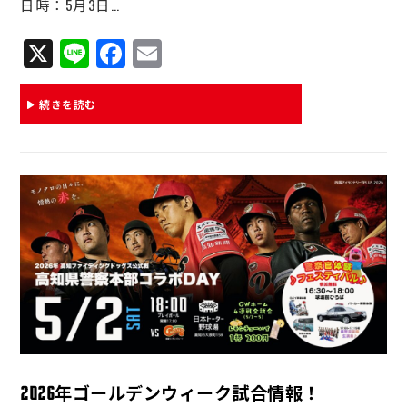
日時：5月3日…
運営会社
X
Li
Fa
E
ne
ce
m
bo
ail
続きを読む
ok
2026年ゴールデンウィーク試合情報！