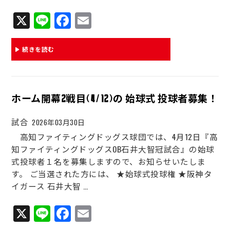
X
Li
Fa
E
ne
ce
m
bo
ail
続きを読む
ok
ホーム開幕2戦目(4/12)の 始球式 投球者募集！
試合
2026年03月30日
高知ファイティングドッグス球団では、4月12日『高
知ファイティングドッグスOB石井大智冠試合』の始球
式投球者１名を募集しますので、お知らせいたしま
す。 ご当選された方には、 ★始球式投球権 ★阪神タ
イガース 石井大智 …
X
Li
Fa
E
ne
ce
m