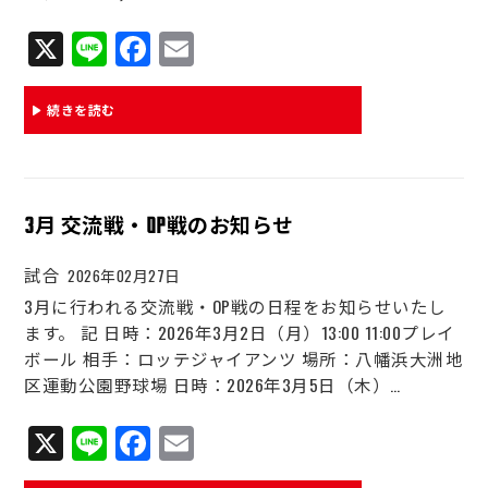
X
Li
Fa
E
ne
ce
m
bo
ail
続きを読む
ok
3月 交流戦・OP戦のお知らせ
試合
2026年02月27日
3月に行われる交流戦・OP戦の日程をお知らせいたし
ます。 記 日時：2026年3月2日（月）13:00 11:00プレイ
ボール 相手：ロッテジャイアンツ 場所：八幡浜大洲地
区運動公園野球場 日時：2026年3月5日（木）…
X
Li
Fa
E
ne
ce
m