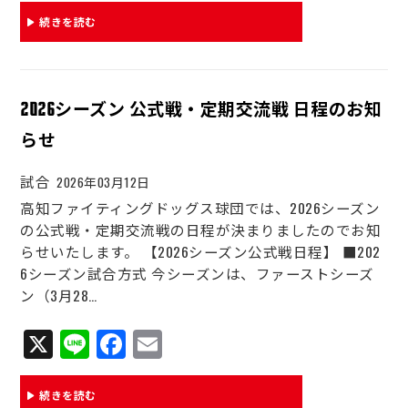
bo
ail
続きを読む
ok
2026シーズン 公式戦・定期交流戦 日程のお知
らせ
試合
2026年03月12日
高知ファイティングドッグス球団では、2026シーズン
の公式戦・定期交流戦の日程が決まりましたのでお知
らせいたします。 【2026シーズン公式戦日程】 ■202
6シーズン試合方式 今シーズンは、ファーストシーズ
ン（3月28…
X
Li
Fa
E
ne
ce
m
bo
ail
続きを読む