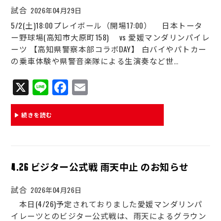
試合
2026年04月29日
5/2(土)18:00プレイボール（開場17:00） 日本トータ
ー野球場(高知市大原町158) vs 愛媛マンダリンパイレ
ーツ 【高知県警察本部コラボDAY】 白バイやパトカー
の乗車体験や県警音楽隊による生演奏など世…
X
Li
Fa
E
ne
ce
m
bo
ail
続きを読む
ok
4.26 ビジター公式戦 雨天中止 のお知らせ
試合
2026年04月26日
本日(4/26)予定されておりました愛媛マンダリンパ
イレーツとのビジター公式戦は、雨天によるグラウン