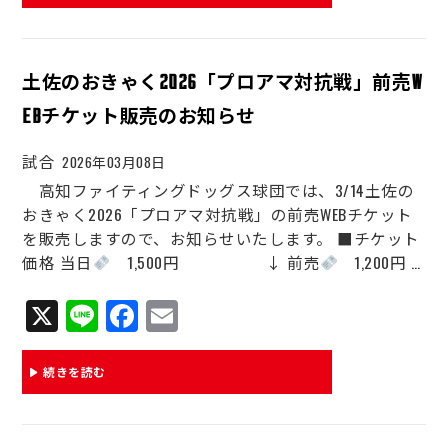
ok
土佐のおきゃく2026「プロアマ対抗戦」前売W
EBチケット販売のお知らせ
試合
2026年03月08日
高知ファイティングドッグス球団では、3/14土佐の
おきゃく2026「プロアマ対抗戦」の前売WEBチケット
を販売しますので、お知らせいたします。 ■チケット
価格 当日
1,500円 ↓ 前売
1,200円 …
X
Li
Fa
E
ne
ce
m
bo
ail
続きを読む
ok