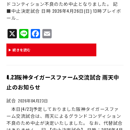
ドコンティション不良のため中止となりました。 記
■中止決定試合 日時 2026年4月26日(日) 13時プレイボ
ール…
X
Li
Fa
E
ne
ce
m
bo
ail
続きを読む
ok
4.23阪神タイガースファーム交流試合 雨天中
止のお知らせ
試合
2026年04月23日
本日(4/23)予定しておりました阪神タイガースファ
ーム交流試合は、雨天によるグランドコンディション
不良のため中止が決定いたしました。 なお、代替試合
はありません。 記 【中止決定試合】 日時：2026年4月