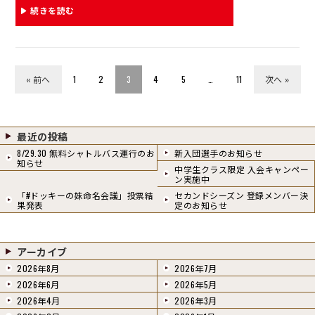
bo
ail
続きを読む
ok
« 前へ
1
2
3
4
5
…
11
次へ »
最近の投稿
8/29.30 無料シャトルバス運行のお
新入団選手のお知らせ
知らせ
中学生クラス限定 入会キャンペー
ン実施中
「#ドッキーの妹命名会議」投票結
セカンドシーズン 登録メンバー決
果発表
定のお知らせ
アーカイブ
2026年8月
2026年7月
2026年6月
2026年5月
2026年4月
2026年3月