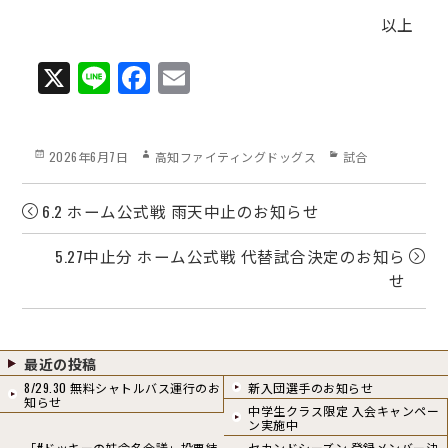
以上
X
Li
Fa
E
ne
ce
m
bo
ail
Posted
Author
Categories
2026年6月7日
高知ファイティングドッグス
試合
ok
on
6.2 ホーム公式戦 雨天中止のお知らせ
5.27中止分 ホーム公式戦 代替試合決定のお知ら
せ
最近の投稿
8/29.30 無料シャトルバス運行のお
新入団選手のお知らせ
知らせ
中学生クラス限定 入会キャンペー
ン実施中
「#ドッキーの妹命名会議」投票結
セカンドシーズン 登録メンバー決