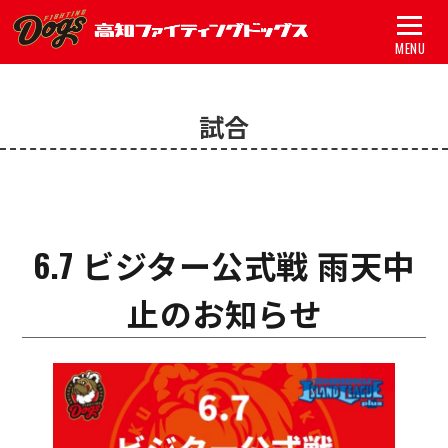
MENU
トップ
試合
試合
チーム
グッズ
6.7 ビジター公式戦 雨天中
スポンサー
止のお知らせ
アカデミー
初心者ガイド
新着情報