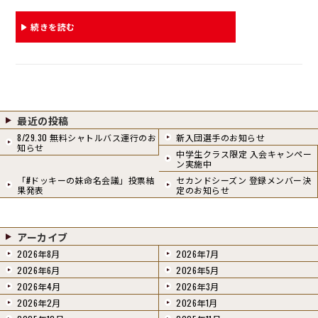
ne
ce
m
bo
ail
続きを読む
ok
最近の投稿
8/29.30 無料シャトルバス運行のお
新入団選手のお知らせ
知らせ
中学生クラス限定 入会キャンペー
ン実施中
「#ドッキーの妹命名会議」投票結
セカンドシーズン 登録メンバー決
果発表
定のお知らせ
アーカイブ
2026年8月
2026年7月
2026年6月
2026年5月
2026年4月
2026年3月
2026年2月
2026年1月