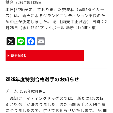
試合
2026年02月25日
本日(2/25)予定しておりました交流戦（vsKIAタイガー
ス）は、雨天によるグランドコンディション不良のた
め中止が決定しました。 記 【雨天中止試合】 日時：2
月25日（水）12:00プレイボール 場所：INOUE・東…
X
Li
Fa
E
ne
ce
m
bo
ail
続きを読む
ok
2026年度特別合格選手のお知らせ
チーム
2026年02月16日
高知ファイティングドッグスでは、 新たに1名の特
別合格選手が決まりました。また当該選手と入団合意
に至りましたので、併せてお知らせいたします。 記 ■