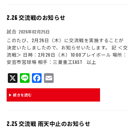
ok
運営会社
2.26 交流戦のお知らせ
試合
2026年02月25日
このたび、2月26日（木）に交流戦を実施することが
決定いたしましたので、お知らせいたします。 記 ＜交
流戦＞ 日時：2月26日（木）10:00プレイボール 場所：
安芸市営球場 相手：三菱重工EAST 以上
X
Li
Fa
E
ne
ce
m
bo
ail
続きを読む
ok
2.25 交流戦 雨天中止のお知らせ