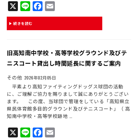
X
Li
Fa
E
ne
ce
m
bo
ail
続きを読む
ok
旧高知南中学校・高等学校グラウンド及びテ
ニスコート貸出し時間延長に関するご案内
その他
2026年02月05日
平素より高知ファイティングドッグス球団の活動
に、ご理解ご協力を賜りまして誠にありがとうござい
ます。 この度、当球団で管理をしている「高知県立
県民体育館多目的グラウンド及びテニスコート」（ 高
知南中学校・高等学校跡地 …
X
Li
Fa
E