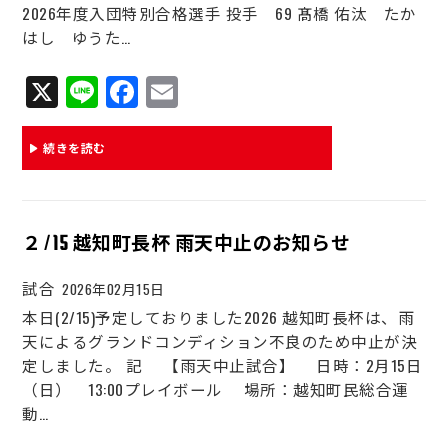
2026年度⼊団特別合格選手 投手 69 髙橋 佑汰 たか
はし ゆうた…
X
Li
Fa
E
ne
ce
m
bo
ail
続きを読む
ok
２/15 越知町長杯 雨天中止のお知らせ
試合
2026年02月15日
本日(2/15)予定しておりました2026 越知町長杯は、雨
天によるグランドコンディション不良のため中止が決
定しました。 記 【雨天中止試合】 日時：2月15日
（日） 13:00プレイボール 場所：越知町民総合運
動…