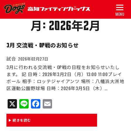
MENU
月:
2026年2月
トップ
3月 交流戦・OP戦のお知らせ
試合
試合
2026年02月27日
チーム
3月に行われる交流戦・OP戦の日程をお知らせいたし
グッズ
ます。 記 日時：2026年3月2日（月）13:00 11:00プレイ
ボール 相手：ロッテジャイアンツ 場所：八幡浜大洲地
スポンサー
区運動公園野球場 日時：2026年3月5日（木）…
アカデミー
X
Li
Fa
E
ne
ce
m
初心者ガイド
bo
ail
続きを読む
新着情報