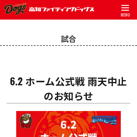
MENU
トップ
試合
試合
チーム
グッズ
6.2 ホーム公式戦 雨天中止
スポンサー
のお知らせ
アカデミー
初心者ガイド
新着情報