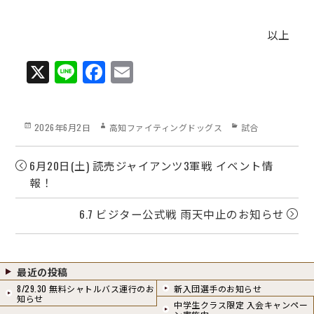
以上
X
Li
Fa
E
ne
ce
m
bo
ail
Posted
Author
Categories
2026年6月2日
高知ファイティングドッグス
試合
ok
on
6月20日(土) 読売ジャイアンツ3軍戦 イベント情
報！
6.7 ビジター公式戦 雨天中止のお知らせ
最近の投稿
8/29.30 無料シャトルバス運行のお
新入団選手のお知らせ
知らせ
中学生クラス限定 入会キャンペー