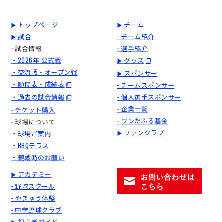
トップページ
チーム
▶
▶
試合
- チーム紹介
▶
- 試合情報
- 選手紹介
・2026年 公式戦
グッズ
▶
・交流戦・オープン戦
スポンサー
▶
・順位表・成績表
- チームスポンサー
・過去の試合情報
- 個人選手スポンサー
- 企業一覧
- チケット購入
- ワンだふる基金
- 球場について
ファンクラブ
・球場ご案内
▶
・BBQテラス
・観戦時のお願い
アカデミー
▶
- 野球スクール
- やきゅう体験
- 中学野球クラブ
初心者ガイド