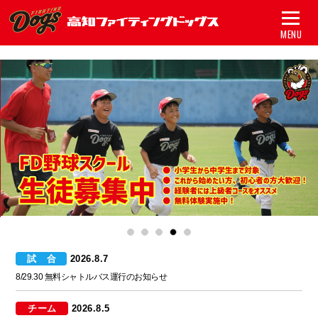
MENU
トップ
試合
チーム
グッズ
スポンサー
1
2
3
4
5
アカデミー
試合
2026.8.7
初心者ガイド
8/29.30 無料シャトルバス運行のお知らせ
新着情報
チーム
2026.8.5