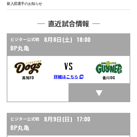
新入団選手のお知らせ
運営会社
アカデミー
2026.8.4
直近試合情報
中学生クラス限定 入会キャンペーン実施中
8月8日(土)
18:00
お知らせ
ビジター公式戦
2026.7.31
BP丸亀
「#ドッキーの妹命名会議」投票結果発表
チーム
2026.7.23
VS
セカンドシーズン 登録メンバー決定のお知らせ
詳細はこちら
高知FD
香川OG
チーム
2026.7.21
デルミスガルシア 選手 阪神タイガース移籍のお知らせ
イベント
2026.7.21
8/15 ドコモ未来プロジェクト×高知ファイティングドッグス イベント開催の
お知らせ
8月9日(日)
17:00
ビジター公式戦
BP丸亀
イベント
2026.7.18