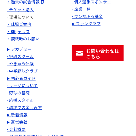
・過去の試合情報
- 個人選手スポンサー
- 企業一覧
- チケット購入
- ワンだふる基金
- 球場について
ファンクラブ
・球場ご案内
▶
・BBQテラス
・観戦時のお願い
アカデミー
▶
- 野球スクール
- やきゅう体験
- 中学野球クラブ
初心者ガイド
▶
- リーグについて
- 野球の基礎
- 応援スタイル
- 球場での楽しみ方
新着情報
▶
運営会社
▶
- 会社概要