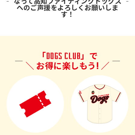
なって
高知ファイティングドッグス
へのご声援をよろしくお願いしま
運営会社
す！
「
DOGS CLUB
」で
＼ お得に楽しもう! ／