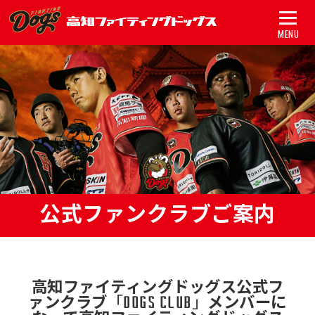
MENU
トップ
試合
チーム
グッズ
スポンサー
公式ファンクラブご案内
アカデミー
初心者ガイド
高知ファイティングドッグス公式フ
新着情報
ァンクラブ
「DOGS CLUB」
メンバーに