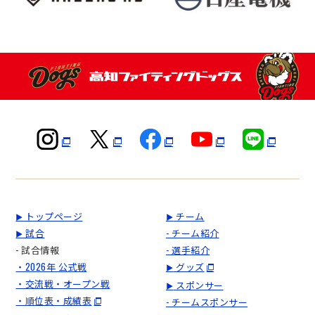
トップページ
チーム
▶
▶
試合
- チーム紹介
▶
- 試合情報
- 選手紹介
・2026年 公式戦
グッズ
▶
・交流戦・オープン戦
スポンサー
▶
・順位表・成績表
- チームスポンサー