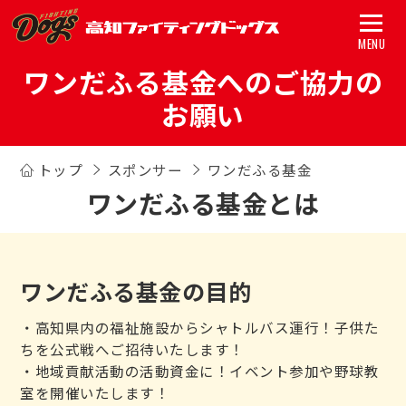
MENU
ワンだふる基金へのご協力の
トップ
お願い
試合
トップ
スポンサー
ワンだふる基金
チーム
ワンだふる基金とは
グッズ
スポンサー
ワンだふる基金の目的
アカデミー
・高知県内の福祉施設からシャトルバス運行！子供た
初心者ガイド
ちを公式戦へご招待いたします！
・地域貢献活動の活動資金に！イベント参加や野球教
新着情報
室を開催いたします！