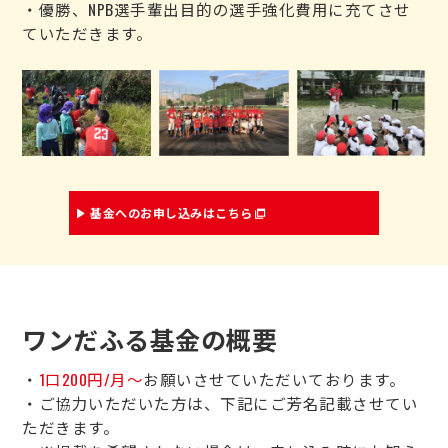
・優勝、NPB選手輩出目的の選手強化費用に充てさせ
運営会社
ていただきます。
基金へのお申し込みはこちら
ワンだふる基金の概要
・
1口200円/月～
お願いさせていただいております。
・ご協力いただいた方は、下記にご芳名記載させてい
ただきます。