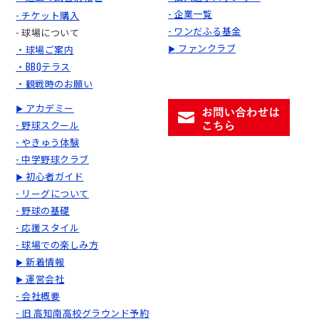
- 企業一覧
- チケット購入
- ワンだふる基金
- 球場について
ファンクラブ
・球場ご案内
▶
・BBQテラス
・観戦時のお願い
アカデミー
▶
- 野球スクール
- やきゅう体験
- 中学野球クラブ
初心者ガイド
▶
- リーグについて
- 野球の基礎
- 応援スタイル
- 球場での楽しみ方
新着情報
▶
運営会社
▶
- 会社概要
- 旧 高知南高校グラウンド予約