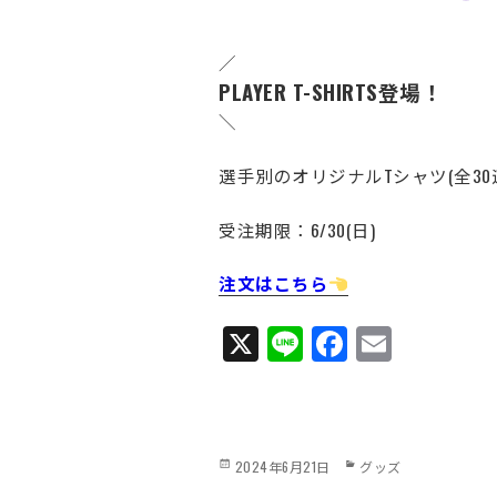
／
PLAYER T-SHIRTS登場！
＼
選手別のオリジナルTシャツ(全30
受注期限：6/30(日)
注文はこちら
X
Li
Fa
E
ne
ce
m
bo
ail
ok
Posted
Categories
2024年6月21日
グッズ
on