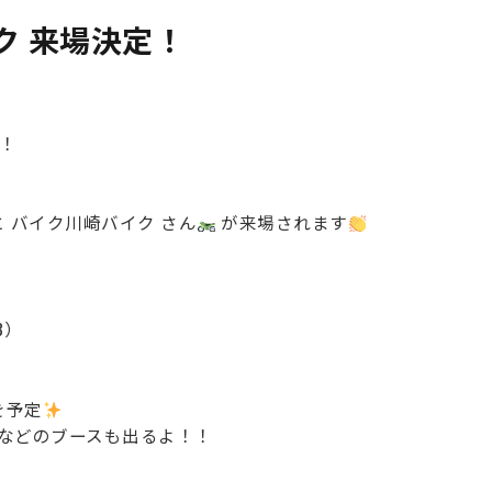
イク 来場決定！
！！
こと バイク川崎バイク さん
が来場されます
8）
を予定
などのブースも出るよ！！