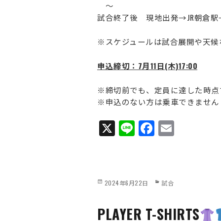
～
試合終了後 現地出発→JR朝倉駅
※スケジュールは試合展開や天候
申込締切：7月11日(木)17:00
※締切前でも、定員に達した時点
※申込のない方は乗車できません
X
Li
Fa
E
ne
ce
m
bo
ail
ok
Posted
Categories
2024年6月22日
試合
on
PLAYER T-SHIRTS