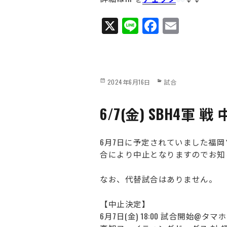
X
Li
Fa
E
ne
ce
m
bo
ail
ok
Posted
Categories
2024年6月16日
試合
on
6/7(金) SBH4軍
6月7日に予定されていました福
合により中止となりますのでお知
なお、代替試合はありません。
【中止決定】
6月7日(金) 18:00 試合開始@