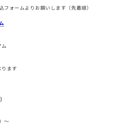
込フォームよりお願いします（先着順）
ム
アム
なります
)
）～