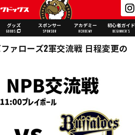
グッズ
スポンサー
アカデミー
初心者ガイ
GOODS
SPONSOR
ACADEMY
BEGINNER'S
バファローズ2軍交流戦 日程変更の