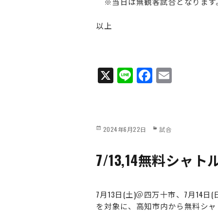
※当日は無観客試合となります
以上
X
Li
Fa
E
ne
ce
m
bo
ail
ok
Posted
Categories
2024年6月22日
試合
on
7/13,14無料シ
7月13日(土)＠四万十市、7月1
を対象に、高知市内から無料シャ