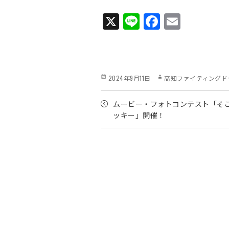
X
Li
Fa
E
ne
ce
m
bo
ail
ok
Posted
Author
2024年9月11日
高知ファイティングド
on
ムービー・フォトコンテスト「そ
ッキー」開催！