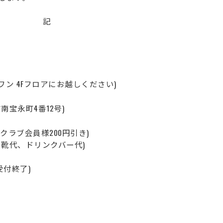
記
ンドワン 4Fフロアにお越しください)
宝永町4番12号)
ァンクラブ会員様200円引き)
代、ドリンクバー代)
受付終了)