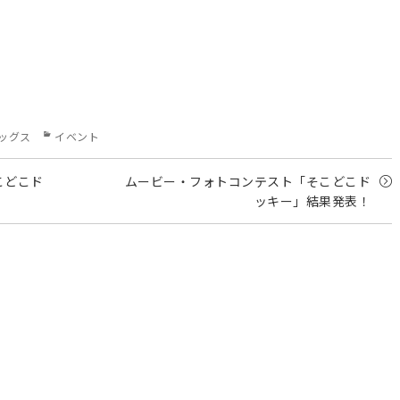
Categories
ッグス
イベント
こどこド
ムービー・フォトコンテスト「そこどこド
ッキー」結果発表！