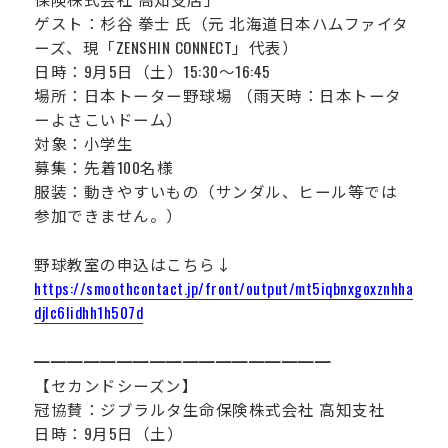
ゲスト：杉谷 拳士 氏（元 北海道日本ハムファイタ
ーズ、現「ZENSHIN CONNECT」代表）
日時：9月5日（土）15:30～16:45
場所：日本トーター野球場 （雨天時：日本トータ
ーよさこいドーム）
対象：小学生
募集：先着100名様
服装：動きやすいもの（サンダル、ヒール等では
参加できません。）
野球教室の申込はこちら↓
https://smoothcontact.jp/front/output/mt5iqbnxgoxznhha
djlc6lidhh1h507d
━━━━━━━━━━━━━━━━━━
【セカンドシーズン】
冠協賛：ジブラルタ生命保険株式会社 高知支社
日時：9月5日（土）