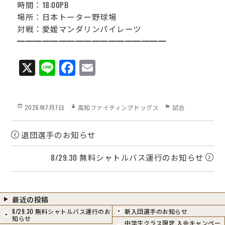
時間：18:00PB
場所：日本トーター野球場
対戦：愛媛マンダリンパイレーツ
━━━━━━━━━━━━━━━━━━
X
Li
Fa
E
ne
ce
m
bo
ail
Posted
Author
Categories
2026年7月7日
高知ファイティングドッグス
試合
ok
on
退団選手のお知らせ
8/29.30 無料シャトルバス運行のお知らせ
最近の投稿
8/29.30 無料シャトルバス運行のお
新入団選手のお知らせ
知らせ
中学生クラス限定 入会キャンペー