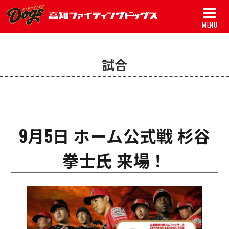
MENU
トップ
試合
試合
チーム
グッズ
9月5日 ホーム公式戦 杉谷
スポンサー
拳士氏 来場！
アカデミー
初心者ガイド
新着情報