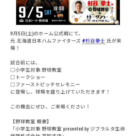
運営会社
9月5日(土)のホーム公式戦にて、
元 北海道日本ハムファイターズ
#杉谷拳士
氏が来
場！
試合前には、
□小学生対象 野球教室
□トークショー
□ファーストピッチセレモニー
に登場し、球場を盛り上げていただきます！
この機会にぜひ、ご来場ください！
【野球教室 概要】
「小学生対象 野球教室 presented by ジブラルタ生命
保険株式会社 高知支店」