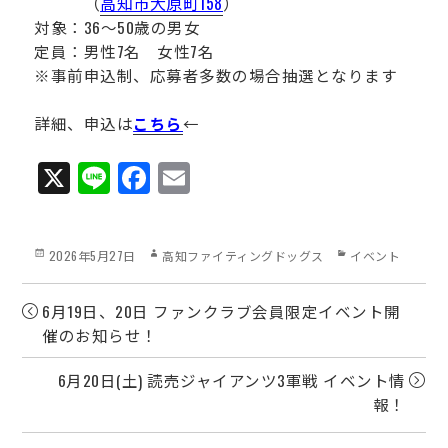
（
高知市大原町158
）
対象：36～50歳の男女
定員：男性7名 女性7名
※事前申込制、応募者多数の場合抽選となります
詳細、申込は
こちら
←
X
Li
Fa
E
ne
ce
m
bo
ail
Posted
Author
Categories
2026年5月27日
高知ファイティングドッグス
イベント
ok
on
6月19日、20日 ファンクラブ会員限定イベント開
催のお知らせ！
6月20日(土) 読売ジャイアンツ3軍戦 イベント情
報！