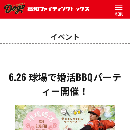
MENU
トップ
イベント
試合
チーム
グッズ
6.26 球場で婚活BBQパーテ
スポンサー
ィー開催！
アカデミー
初心者ガイド
新着情報