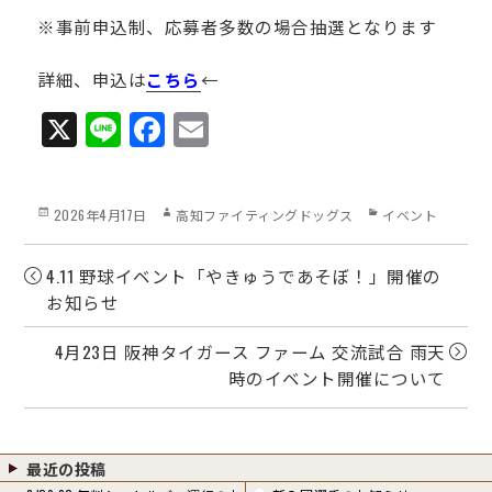
※事前申込制、応募者多数の場合抽選となります
詳細、申込は
こちら
←
X
Li
Fa
E
ne
ce
m
bo
ail
Posted
Author
Categories
2026年4月17日
高知ファイティングドッグス
イベント
ok
on
4.11 野球イベント「やきゅうであそぼ！」開催の
お知らせ
4月23日 阪神タイガース ファーム 交流試合 雨天
時のイベント開催について
最近の投稿