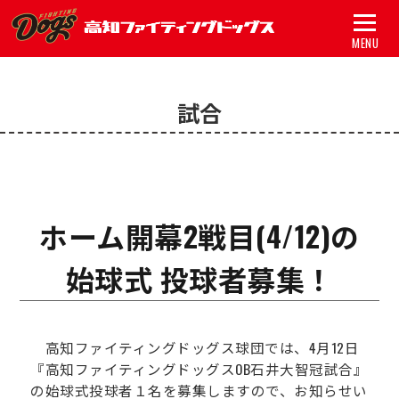
MENU
トップ
試合
試合
チーム
グッズ
ホーム開幕2戦目(4/12)の
スポンサー
始球式 投球者募集！
アカデミー
初心者ガイド
高知ファイティングドッグス球団では、4月12日
『高知ファイティングドッグスOB石井大智冠試合』
新着情報
の始球式投球者１名を募集しますので、お知らせい