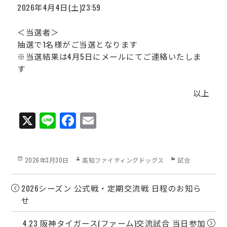
2026年4月4日(土)23:59
＜当選者＞
抽選で1名様がご当選となります
※当選結果は4月5日にメールにてご連絡いたしま
す
以上
X
Li
Fa
E
ne
ce
m
bo
ail
Posted
Author
Categories
2026年3月30日
高知ファイティングドッグス
試合
ok
on
2026シーズン 公式戦・定期交流戦 日程のお知ら
せ
4.23 阪神タイガース(ファーム)交流試合 当日参加