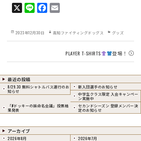
X
Li
Fa
E
ne
ce
m
bo
ail
Posted
Author
Categories
2023年12月30日
高知ファイティングドッグス
グッズ
ok
on
PLAYER T-SHIRTS
登場！
最近の投稿
8/29.30 無料シャトルバス運行のお
新入団選手のお知らせ
知らせ
中学生クラス限定 入会キャンペー
ン実施中
「#ドッキーの妹命名会議」投票結
セカンドシーズン 登録メンバー決
果発表
定のお知らせ
アーカイブ
2026年8月
2026年7月