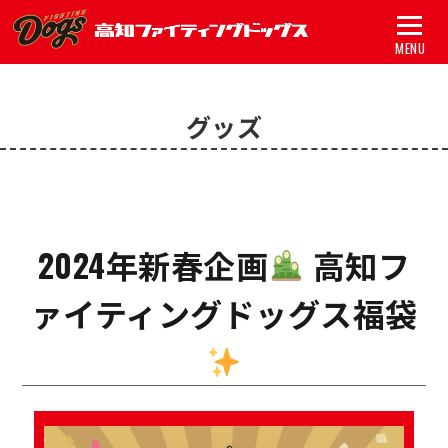
MENU
トップ
グッズ
試合
チーム
グッズ
2024年新春企画
高知フ
スポンサー
ァイティングドッグス福袋
アカデミー
初心者ガイド
新着情報