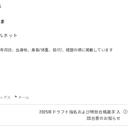
手
うま
ルネット
生年月日、出身地、身長/体重、投/打、経歴の順に掲載しています
Categories
ッグス
チーム
2025年ドラフト指名および特別合格選手 入
団合意のお知らせ