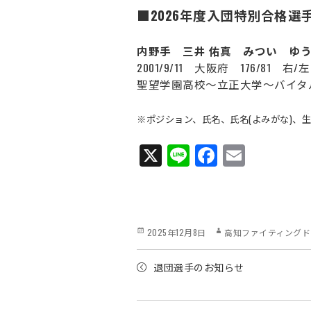
■2026年度⼊団特別合格選
内野手 三井 佑真 みつい ゆ
2001/9/11 大阪府 176/81 右/左
聖望学園高校～立正大学～バイタ
※ポジション、氏名、氏名(よみがな)、
X
Li
Fa
E
ne
ce
m
bo
ail
ok
Posted
Author
2025年12月8日
高知ファイティングド
on
退団選手のお知らせ