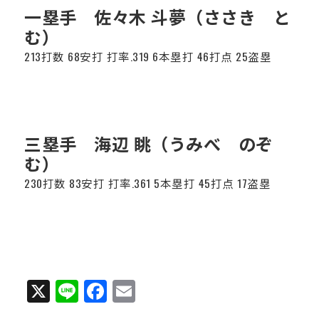
一塁手 佐々木 斗夢（ささき と
運営会社
む）
213打数 68安打 打率.319 6本塁打 46打点 25盗塁
三塁手 海辺 眺（うみべ のぞ
む）
230打数 83安打 打率.361 5本塁打 45打点 17盗塁
X
Li
Fa
E
ne
ce
m