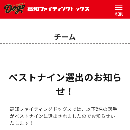
MENU
トップ
チーム
試合
チーム
グッズ
ベストナイン選出のお知ら
スポンサー
せ！
アカデミー
高知ファイティングドッグスでは、以下2名の選手
初心者ガイド
がベストナインに選出されましたのでお知らせい
たします！
新着情報