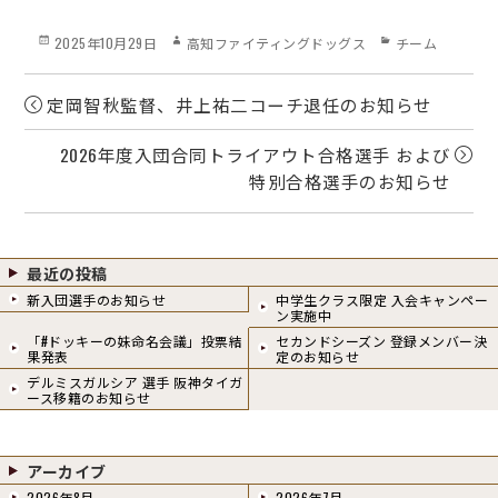
bo
ail
Posted
Author
Categories
2025年10月29日
高知ファイティングドッグス
チーム
ok
on
定岡智秋監督、井上祐二コーチ退任のお知らせ
2026年度⼊団合同トライアウト合格選⼿ および
特別合格選手のお知らせ
最近の投稿
新入団選手のお知らせ
中学生クラス限定 入会キャンペー
ン実施中
「#ドッキーの妹命名会議」投票結
セカンドシーズン 登録メンバー決
果発表
定のお知らせ
デルミスガルシア 選手 阪神タイガ
ース移籍のお知らせ
アーカイブ
2026年8月
2026年7月