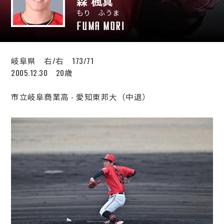
森 楓真
もり ふうま
運営会社
FUMA MORI
岐阜県 右/右 173/71
2005.12.30 20歳
市立岐阜商業高 - 愛知東邦大（中退）