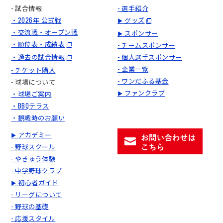
- 試合情報
- 選手紹介
・2026年 公式戦
グッズ
▶
・交流戦・オープン戦
スポンサー
▶
・順位表・成績表
- チームスポンサー
・過去の試合情報
- 個人選手スポンサー
- 企業一覧
- チケット購入
- ワンだふる基金
- 球場について
ファンクラブ
・球場ご案内
▶
・BBQテラス
・観戦時のお願い
アカデミー
▶
- 野球スクール
- やきゅう体験
- 中学野球クラブ
初心者ガイド
▶
- リーグについて
- 野球の基礎
- 応援スタイル