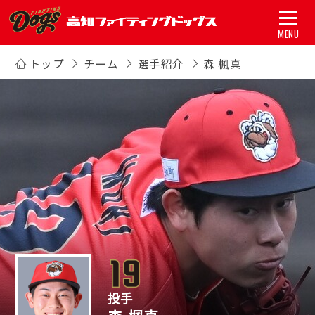
MENU
トップ
チーム
選手紹介
森 楓真
トップ
試合
チーム
グッズ
スポンサー
アカデミー
初心者ガイド
投手
新着情報