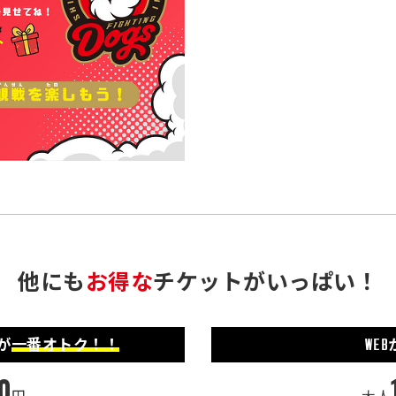
他にも
お得な
チケットがいっぱい！
が
一番オトク！！
WEB
0
円
大人