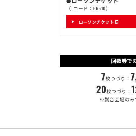
ローソンチケット
●
（Lコード：66510）
ローソンチケット
回数券で
7
7
枚つづり：
20
1
枚つづり：
※試合会場のみ