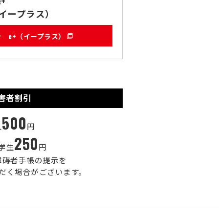
e+
イープラス）
e+（イープラス）
害者割引
500
人
円
250
学生
円
障碍者手帳の提示を
だく場合がございます。