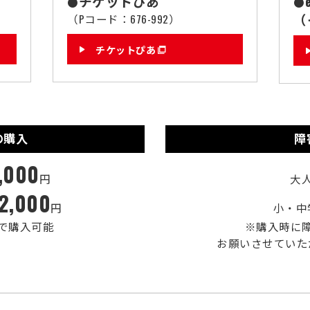
チケットぴあ
●
●
（
（Pコード：676-992）
チケットぴあ
の購入
障
,000
円
大
2,000
円
小・中
で購入可能
※購入時に
お願いさせていた