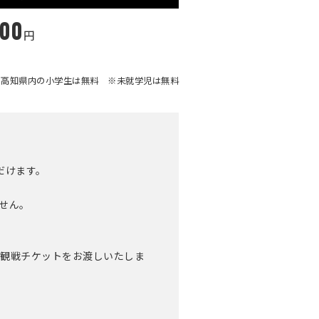
00
円
、高知県内の小学生は無料 ※未就学児は無料
ただけます。
せん。
る観戦チケットをお渡しいたしま