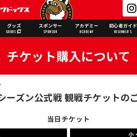
グッズ
スポンサー
アカデミー
初心者ガイ
GOODS
SPONSOR
ACADEMY
BEGINNER'S
チケット購入について
入
26シーズン公式戦 観戦チケットの
当日チケット
人
小