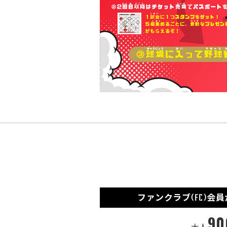
ファンクラブ(
FC
)会員
90
大人