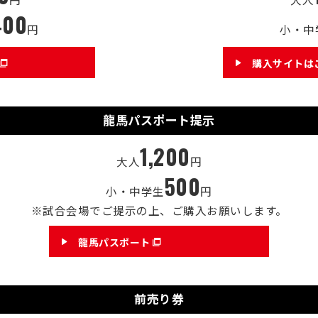
400
円
小・中
購入サイトは
龍馬パスポート提示
1,200
大人
円
500
小・中学生
円
※試合会場でご提示の上、ご購入お願いします。
龍馬パスポート
前売り券