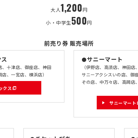
1,200
大人
円
500
小・中学生
円
前売り券 販売場所
クス
サニーマート
●
店、十津店、御座店、神田
（伊野店、高須店、神田店
岡店、一宮店、横浜店）
サニーアクシスいの店、御
ぞの店、中万々店、高岡店
ックス
サニーマート