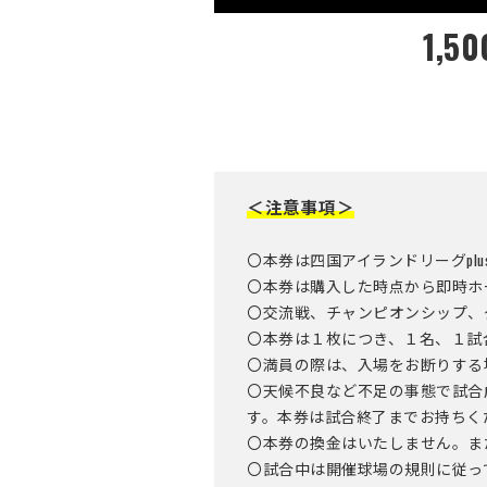
1,50
＜注意事項＞
〇本券は四国アイランドリーグplu
〇本券は購入した時点から即時ホ
〇交流戦、チャンピオンシップ、
〇本券は１枚につき、１名、１試
〇満員の際は、入場をお断りする
〇天候不良など不足の事態で試合
す。本券は試合終了までお持ちく
〇本券の換金はいたしません。ま
〇試合中は開催球場の規則に従っ