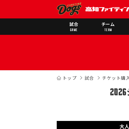
試合
チーム
GAME
TEAM
トップ
試合
チケット購
20
大